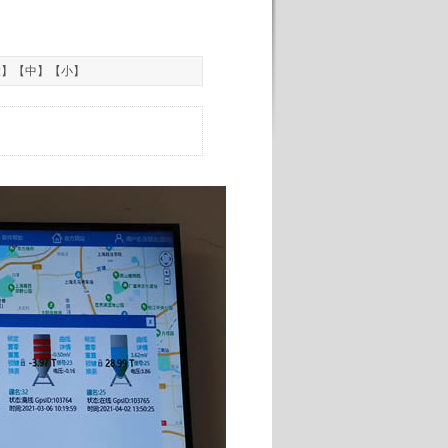
大
】【
中
】【
小
】