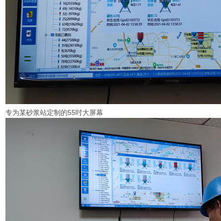
专为某砂浆站定制的55吋大屏幕