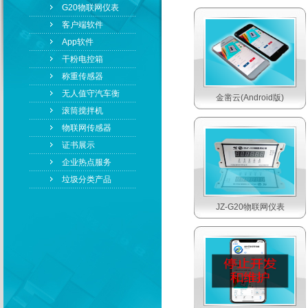
G20物联网仪表
客户端软件
App软件
干粉电控箱
称重传感器
无人值守汽车衡
金凿云(Android版)
滚筒搅拌机
物联网传感器
证书展示
企业热点服务
垃圾分类产品
JZ-G20物联网仪表